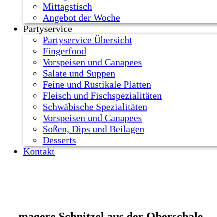
Mittagstisch
Angebot der Woche
Partyservice
Partyservice Übersicht
Fingerfood
Vorspeisen und Canapees
Salate und Suppen
Feine und Rustikale Platten
Fleisch und Fischspezialitäten
Schwäbische Spezialitäten
Vorspeisen und Canapees
Soßen, Dips und Beilagen
Desserts
Kontakt
magere Schnitzel aus der Oberschale