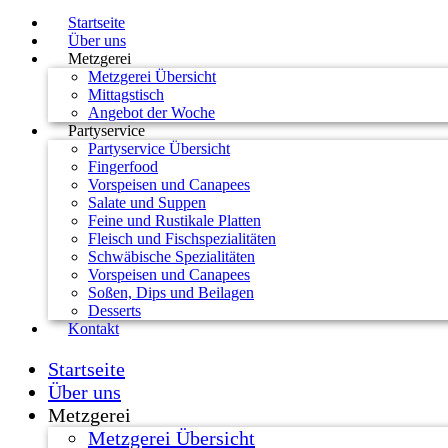
Startseite
Über uns
Metzgerei
Metzgerei Übersicht
Mittagstisch
Angebot der Woche
Partyservice
Partyservice Übersicht
Fingerfood
Vorspeisen und Canapees
Salate und Suppen
Feine und Rustikale Platten
Fleisch und Fischspezialitäten
Schwäbische Spezialitäten
Vorspeisen und Canapees
Soßen, Dips und Beilagen
Desserts
Kontakt
Startseite
Über uns
Metzgerei
Metzgerei Übersicht