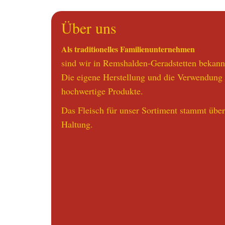
Über uns
Als traditionelles Familienunternehmen
sind wir in Remshalden-Geradstetten bekann
Die eigene Herstellung und die Verwendung 
hochwertige Produkte.
Das Fleisch für unser Sortiment stammt übe
Haltung.