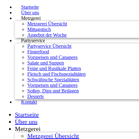
Startseite
Über uns
Metzgerei
Metzgerei Übersicht
Mittagstisch
Angebot der Woche
Partyservice
Partyservice Übersicht
Fingerfood
Vorspeisen und Canapees
Salate und Suppen
Feine und Rustikale Platten
Fleisch und Fischspezialitäten
Schwäbische Spezialitäten
Vorspeisen und Canapees
Soßen, Dips und Beilagen
Desserts
Kontakt
Startseite
Über uns
Metzgerei
Metzgerei Übersicht