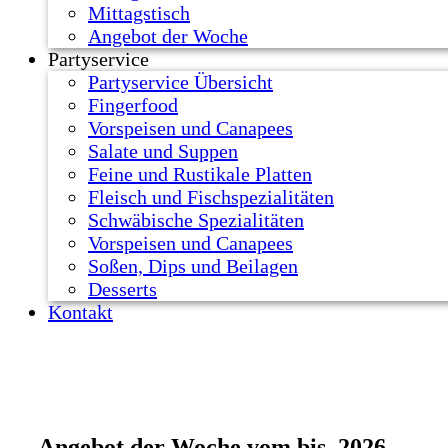
Mittagstisch
Angebot der Woche
Partyservice
Partyservice Übersicht
Fingerfood
Vorspeisen und Canapees
Salate und Suppen
Feine und Rustikale Platten
Fleisch und Fischspezialitäten
Schwäbische Spezialitäten
Vorspeisen und Canapees
Soßen, Dips und Beilagen
Desserts
Kontakt
Angebot der Woche vom bis .2026