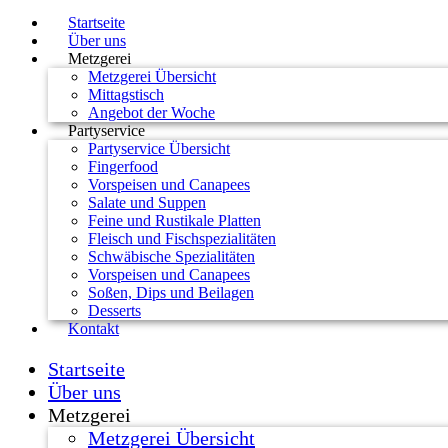
Startseite
Über uns
Metzgerei
Metzgerei Übersicht
Mittagstisch
Angebot der Woche
Partyservice
Partyservice Übersicht
Fingerfood
Vorspeisen und Canapees
Salate und Suppen
Feine und Rustikale Platten
Fleisch und Fischspezialitäten
Schwäbische Spezialitäten
Vorspeisen und Canapees
Soßen, Dips und Beilagen
Desserts
Kontakt
Startseite
Über uns
Metzgerei
Metzgerei Übersicht