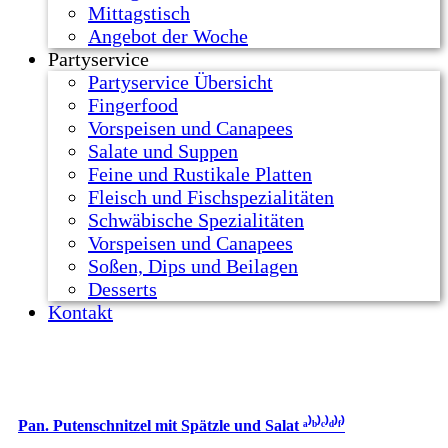
Mittagstisch
Angebot der Woche
Partyservice
Partyservice Übersicht
Fingerfood
Vorspeisen und Canapees
Salate und Suppen
Feine und Rustikale Platten
Fleisch und Fischspezialitäten
Schwäbische Spezialitäten
Vorspeisen und Canapees
Soßen, Dips und Beilagen
Desserts
Kontakt
Pan. Putenschnitzel mit Spätzle und Salat ᵃ⁾ᵇ⁾ᶜ⁾ᵈ⁾ᶠ⁾