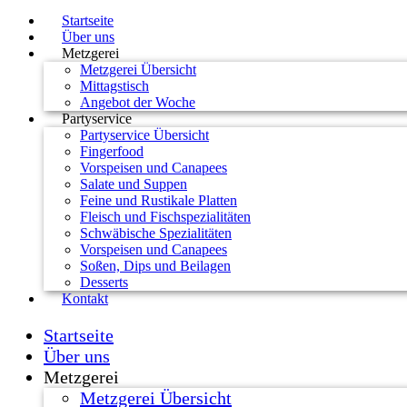
Startseite
Über uns
Metzgerei
Metzgerei Übersicht
Mittagstisch
Angebot der Woche
Partyservice
Partyservice Übersicht
Fingerfood
Vorspeisen und Canapees
Salate und Suppen
Feine und Rustikale Platten
Fleisch und Fischspezialitäten
Schwäbische Spezialitäten
Vorspeisen und Canapees
Soßen, Dips und Beilagen
Desserts
Kontakt
Startseite
Über uns
Metzgerei
Metzgerei Übersicht