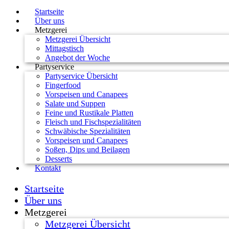
Startseite
Über uns
Metzgerei
Metzgerei Übersicht
Mittagstisch
Angebot der Woche
Partyservice
Partyservice Übersicht
Fingerfood
Vorspeisen und Canapees
Salate und Suppen
Feine und Rustikale Platten
Fleisch und Fischspezialitäten
Schwäbische Spezialitäten
Vorspeisen und Canapees
Soßen, Dips und Beilagen
Desserts
Kontakt
Startseite
Über uns
Metzgerei
Metzgerei Übersicht