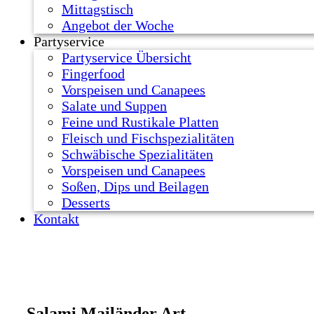
Mittagstisch
Angebot der Woche
Partyservice
Partyservice Übersicht
Fingerfood
Vorspeisen und Canapees
Salate und Suppen
Feine und Rustikale Platten
Fleisch und Fischspezialitäten
Schwäbische Spezialitäten
Vorspeisen und Canapees
Soßen, Dips und Beilagen
Desserts
Kontakt
Salami Mailänder Art