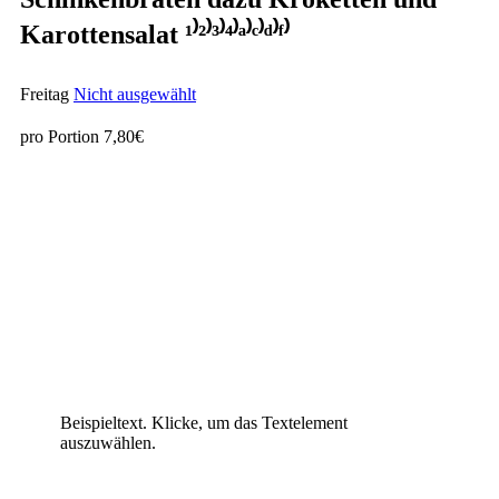
Karottensalat ¹⁾²⁾³⁾⁴⁾ᵃ⁾ᶜ⁾ᵈ⁾ᶠ⁾
Freitag
Nicht ausgewählt
pro Portion 7,80€
Beispieltext. Klicke, um das Textelement
auszuwählen.