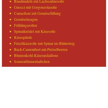
Bandnudeln mit Lachssahnesoße
Gnocci mit Gorgonzolasoße
Cannelloni mit Gemüsefüllung
Gemüselasagne
Frühlingsrollen
Spinatknödel mit Käsesoße
Käsespätzle
Frischkäserolle mit Spinat im Blätterteig
Back-Camembert mit Preiselbeeren
Blumenkohl-Käsemedaillons
Sonnenblumenlaibchen