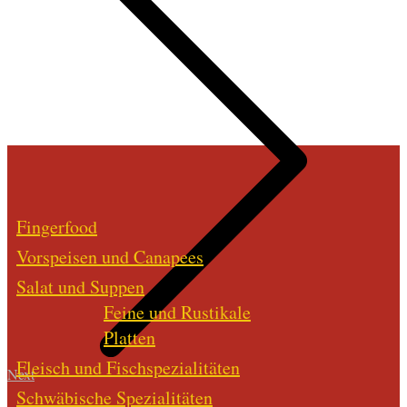
Fingerfood
Vorspeisen und Canapees
Salat und Suppen
Feine und Rustikale
Platten
Fleisch und Fischspezialitäten
Next
Schwäbische Spezialitäten